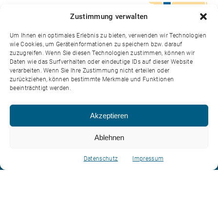
Zustimmung verwalten
Um Ihnen ein optimales Erlebnis zu bieten, verwenden wir Technologien
wie Cookies, um Geräteinformationen zu speichern bzw. darauf
zuzugreifen. Wenn Sie diesen Technologien zustimmen, können wir
Daten wie das Surfverhalten oder eindeutige IDs auf dieser Website
Genossenschaft Vereinigte
verarbeiten. Wenn Sie Ihre Zustimmung nicht erteilen oder
zurückziehen, können bestimmte Merkmale und Funktionen
Milchbauern Mitte-Ost
beeinträchtigt werden.
Poststrasse 13
CH-9200 Gossau SG
Akzeptieren
info@milchbauern.ch
Ablehnen
071 387 48 48
Datenschutz
Impressum
Kontakt
Login