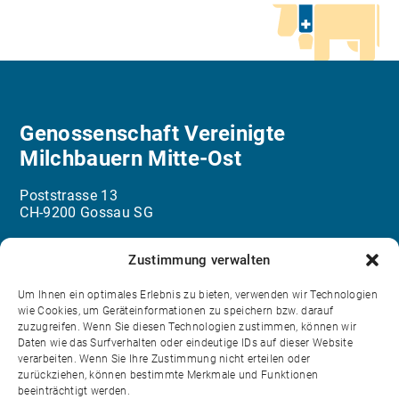
Genossenschaft Vereinigte
Milchbauern Mitte-Ost
Poststrasse 13
CH-9200 Gossau SG
info@milchbauern.ch
Zustimmung verwalten
071 387 48 48
Um Ihnen ein optimales Erlebnis zu bieten, verwenden wir Technologien
wie Cookies, um Geräteinformationen zu speichern bzw. darauf
zuzugreifen. Wenn Sie diesen Technologien zustimmen, können wir
Kontakt
Daten wie das Surfverhalten oder eindeutige IDs auf dieser Website
verarbeiten. Wenn Sie Ihre Zustimmung nicht erteilen oder
Login
zurückziehen, können bestimmte Merkmale und Funktionen
beeinträchtigt werden.