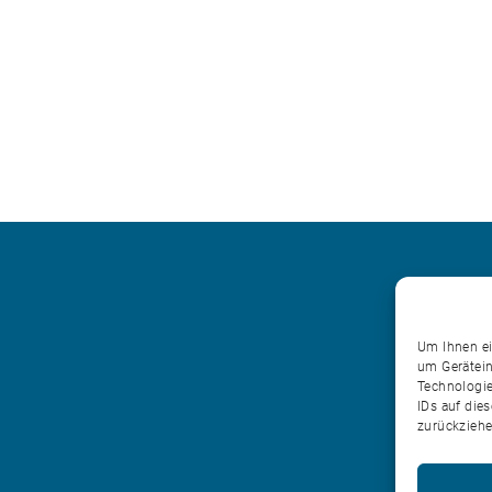
Um Ihnen ei
um Gerätein
Technologie
IDs auf die
zurückziehe