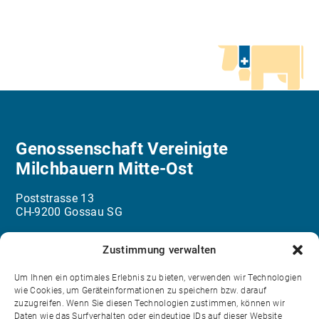
Genossenschaft Vereinigte
Milchbauern Mitte-Ost
Poststrasse 13
CH-9200 Gossau SG
info@milchbauern.ch
Zustimmung verwalten
071 387 48 48
Um Ihnen ein optimales Erlebnis zu bieten, verwenden wir Technologien
wie Cookies, um Geräteinformationen zu speichern bzw. darauf
zuzugreifen. Wenn Sie diesen Technologien zustimmen, können wir
Kontakt
Daten wie das Surfverhalten oder eindeutige IDs auf dieser Website